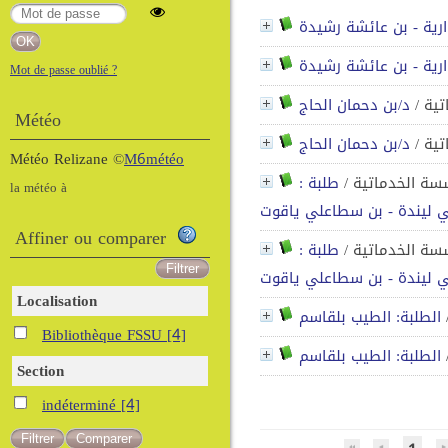
رية - بن عائشة رشيدة
رية - بن عائشة رشيدة
Mot de passe oublié ?
تية
/
د/بن دحمان الحاج
Météo
تية
/
د/بن دحمان الحاج
Météo Relizane
©
M6météo
سسة الخدماتية
/
طلبة :
la météo à
 ليندة - بن سطاعلي ياقوت
Affiner ou comparer
سسة الخدماتية
/
طلبة :
 ليندة - بن سطاعلي ياقوت
Localisation
الطلبة: الطيب بلقاسم
Bibliothèque FSSU
[4]
الطلبة: الطيب بلقاسم
Section
indéterminé
[4]