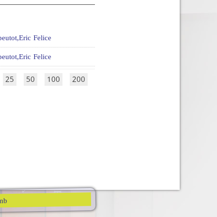
peutot,Eric Felice
peutot,Eric Felice
:
25
50
100
200
mb