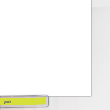
pmb
e